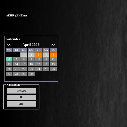
mEHR-gEHT.net
4
Kalender
<<
April 2026
>>
MO
DI
MI
DO
FR
SA
SO
1
2
3
4
5
6
7
8
9
10
11
12
13
14
15
16
17
18
19
20
21
22
23
24
25
26
27
28
29
30
Navigation
WebMail
IP
MD5